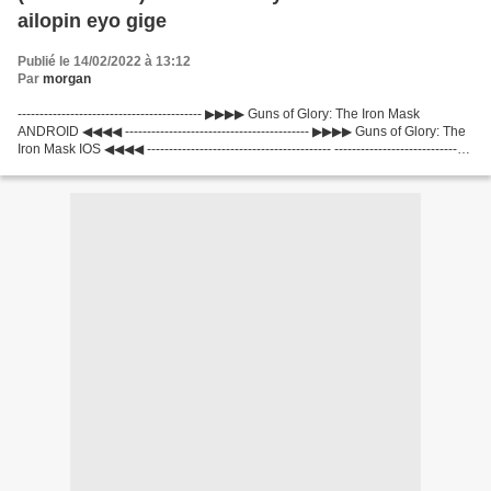
ailopin eyo gige
Publié le 14/02/2022 à 13:12
Par
morgan
------------------------------------------ ▶▶▶▶ Guns of Glory: The Iron Mask
ANDROID ◀◀◀◀ ------------------------------------------ ▶▶▶▶ Guns of Glory: The
Iron Mask IOS ◀◀◀◀ ------------------------------------------ -------------------------------
-----------...