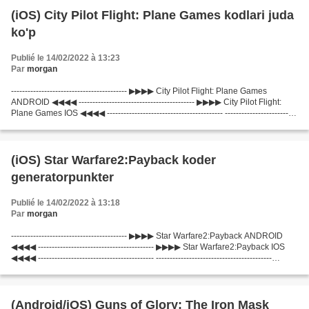
(iOS) City Pilot Flight: Plane Games kodlari juda
ko'p
Publié le 14/02/2022 à 13:23
Par
morgan
------------------------------------------ ▶▶▶▶ City Pilot Flight: Plane Games
ANDROID ◀◀◀◀ ------------------------------------------ ▶▶▶▶ City Pilot Flight:
Plane Games IOS ◀◀◀◀ ------------------------------------------ --------------------------
----------------...
(iOS) Star Warfare2:Payback koder
generatorpunkter
Publié le 14/02/2022 à 13:18
Par
morgan
------------------------------------------ ▶▶▶▶ Star Warfare2:Payback ANDROID
◀◀◀◀ ------------------------------------------ ▶▶▶▶ Star Warfare2:Payback IOS
◀◀◀◀ ------------------------------------------ ------------------------------------------
▞▞▞...
(Android/iOS) Guns of Glory: The Iron Mask