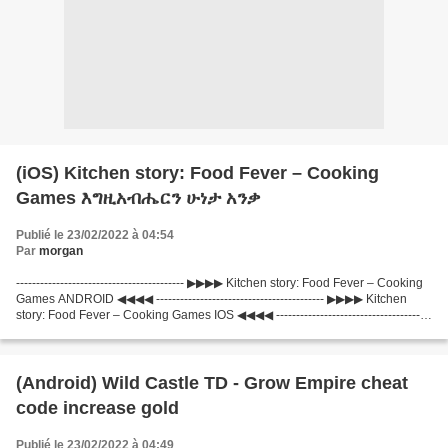
(iOS) Kitchen story: Food Fever – Cooking
Games እግዚአብሔርን ሁነታ አንቃ
Publié le 23/02/2022 à 04:54
Par
morgan
------------------------------------------ ▶▶▶▶ Kitchen story: Food Fever – Cooking
Games ANDROID ◀◀◀◀ ------------------------------------------ ▶▶▶▶ Kitchen
story: Food Fever – Cooking Games IOS ◀◀◀◀ ---------------------------------------
--- ------------------------------------------...
(Android) Wild Castle TD - Grow Empire cheat
code increase gold
Publié le 23/02/2022 à 04:49