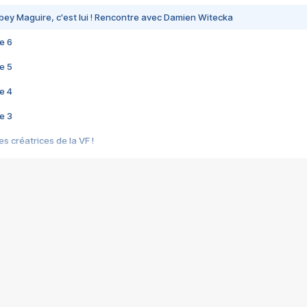
bey Maguire, c'est lui ! Rencontre avec Damien Witecka
e 6
e 5
e 4
e 3
s créatrices de la VF !
e 2
e 1
e Mektoub My Love arrive enfin ! Rencontre avec Shaïn Boumedine et Sal
i : après Toni en famille
elle réalise le bouleversant Dites lui que je l'aime
ais ! Rencontre autour de Vie privée de Rebecca Zlotowski