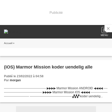
Publicité
MENU
Accueil
»
(iOS) Marmor Mission koder uendelig alle
Publié le 23/02/2022 à 04:58
Par
morgan
------------------------------------------ ▶▶▶▶ Marmor Mission ANDROID ◀◀◀◀ ----
-------------------------------------- ▶▶▶▶ Marmor Mission IOS ◀◀◀◀ -----------------
------------------------- ------------------------------------------ ▞▞▞ koder uendelig...