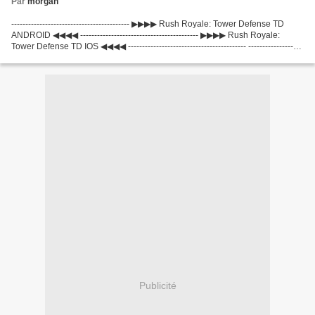
Par
morgan
------------------------------------------ ▶▶▶▶ Rush Royale: Tower Defense TD
ANDROID ◀◀◀◀ ------------------------------------------ ▶▶▶▶ Rush Royale:
Tower Defense TD IOS ◀◀◀◀ ------------------------------------------ -------------------
-----------------------...
Publicité