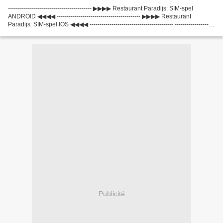
------------------------------------------ ▶▶▶▶ Restaurant Paradijs: SIM-spel
ANDROID ◀◀◀◀ ------------------------------------------ ▶▶▶▶ Restaurant
Paradijs: SIM-spel IOS ◀◀◀◀ ------------------------------------------ --------------------
----------------------...
Publicité