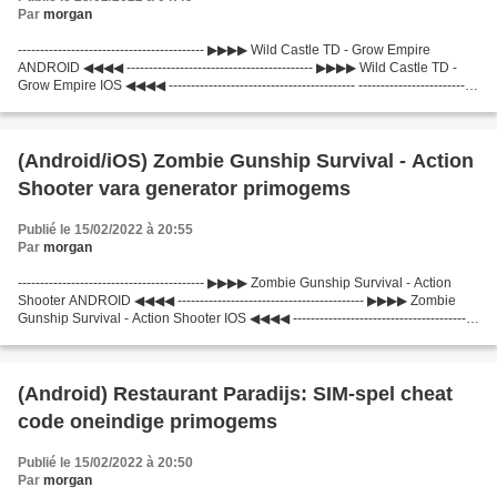
Par
morgan
------------------------------------------ ▶▶▶▶ Wild Castle TD - Grow Empire
ANDROID ◀◀◀◀ ------------------------------------------ ▶▶▶▶ Wild Castle TD -
Grow Empire IOS ◀◀◀◀ ------------------------------------------ ---------------------------
---------------...
(Android/iOS) Zombie Gunship Survival - Action
Shooter vara generator primogems
Publié le 15/02/2022 à 20:55
Par
morgan
------------------------------------------ ▶▶▶▶ Zombie Gunship Survival - Action
Shooter ANDROID ◀◀◀◀ ------------------------------------------ ▶▶▶▶ Zombie
Gunship Survival - Action Shooter IOS ◀◀◀◀ ------------------------------------------
------------------------------------------...
(Android) Restaurant Paradijs: SIM-spel cheat
code oneindige primogems
Publié le 15/02/2022 à 20:50
Par
morgan