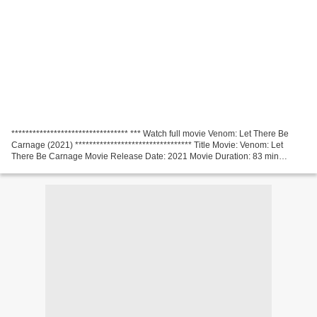
********************************* *** Watch full movie Venom: Let There Be
Carnage (2021) ********************************* Title Movie: Venom: Let
There Be Carnage Movie Release Date: 2021 Movie Duration: 83 min
Category: Action, Adventure, Sci-Fi Screenwriter:...