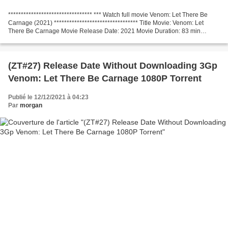
********************************* *** Watch full movie Venom: Let There Be
Carnage (2021) ********************************* Title Movie: Venom: Let
There Be Carnage Movie Release Date: 2021 Movie Duration: 83 min
Category: Action, Adventure, Sci-Fi Screenwriter:...
(ZT#27) Release Date Without Downloading 3Gp
Venom: Let There Be Carnage 1080P Torrent
Publié le 12/12/2021 à 04:23
Par
morgan