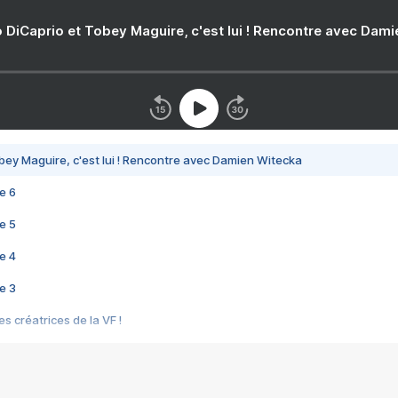
 DiCaprio et Tobey Maguire, c'est lui ! Rencontre avec Dam
bey Maguire, c'est lui ! Rencontre avec Damien Witecka
e 6
e 5
e 4
e 3
s créatrices de la VF !
e 2
e 1