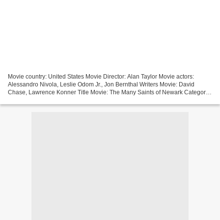
Movie country: United States Movie Director: Alan Taylor Movie actors:
Alessandro Nivola, Leslie Odom Jr., Jon Bernthal Writers Movie: David
Chase, Lawrence Konner Title Movie: The Many Saints of Newark Category:
Crime, Drama Running Time: 83 min Movie...