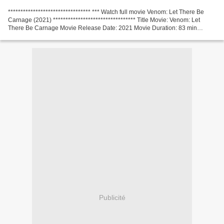
********************************* *** Watch full movie Venom: Let There Be
Carnage (2021) ********************************* Title Movie: Venom: Let
There Be Carnage Movie Release Date: 2021 Movie Duration: 83 min
Category: Action, Adventure, Sci-Fi Screenwriter:...
Publicité